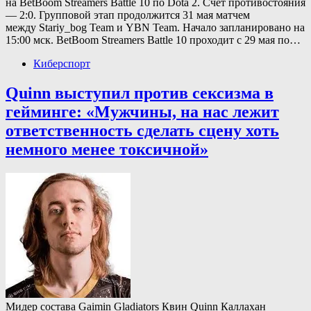
на BetBoom Streamers Battle 10 по Dota 2. Счет противостояния
— 2:0. Групповой этап продолжится 31 мая матчем
между Stariy_bog Team и YBN Team. Начало запланировано на
15:00 мск. BetBoom Streamers Battle 10 проходит с 29 мая по…
Киберспорт
Quinn выступил против сексизма в
гейминге: «Мужчины, на нас лежит
ответственность сделать сцену хоть
немного менее токсичной»
Мидер состава Gaimin Gladiators Квин Quinn Каллахан