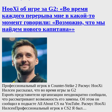
HooXi об игре за G2: «Во время
каждого перерыва мне в какой-то
момент говорили: «Возможно, что мы
найдем нового капитана»»
Профессиональный игрок в Counter-Strike 2 Расмус HooXi
Нилсен рассказал, что во время игры за G2
Esports представители организации неоднократно сообщали,
что рассматривают возможность его замены. Об этом он
сообщил в подкасте All About CS на YouTube. Расмус HooXi
НилсенПрофессиональный игрок в CS2 Я был…