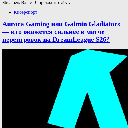
Streamers Battle 10 проходит с 29…
Киберспорт
Aurora Gaming или Gaimin Gladiators
— кто окажется сильнее в матче
переигровок на DreamLeague S26?