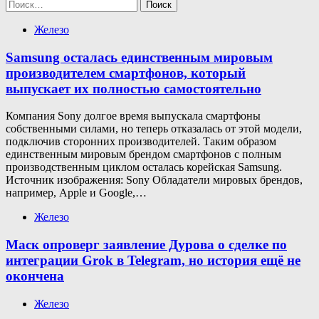
записей
Найти:
Железо
Samsung осталась единственным мировым
производителем смартфонов, который
выпускает их полностью самостоятельно
Компания Sony долгое время выпускала смартфоны
собственными силами, но теперь отказалась от этой модели,
подключив сторонних производителей. Таким образом
единственным мировым брендом смартфонов с полным
производственным циклом осталась корейская Samsung.
Источник изображения: Sony Обладатели мировых брендов,
например, Apple и Google,…
Железо
Маск опроверг заявление Дурова о сделке по
интеграции Grok в Telegram, но история ещё не
окончена
Железо