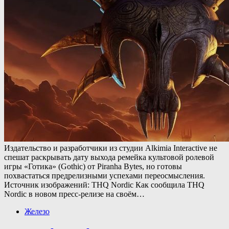
Издательство и разработчики из студии Alkimia Interactive не
спешат раскрывать дату выхода ремейка культовой ролевой
игры «Готика» (Gothic) от Piranha Bytes, но готовы
похвастаться предрелизными успехами переосмысления.
Источник изображений: THQ Nordic Как сообщила THQ
Nordic в новом пресс-релизе на своём…
Железо