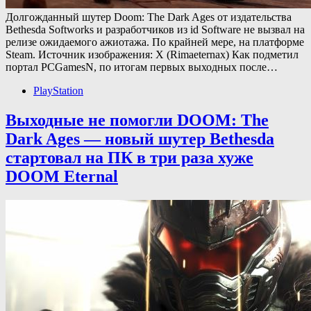
Долгожданный шутер Doom: The Dark Ages от издательства
Bethesda Softworks и разработчиков из id Software не вызвал на
релизе ожидаемого ажиотажа. По крайней мере, на платформе
Steam. Источник изображения: X (Rimaeternax) Как подметил
портал PCGamesN, по итогам первых выходных после…
PlayStation
Выходные не помогли DOOM: The
Dark Ages — новый шутер Bethesda
стартовал на ПК в три раза хуже
DOOM Eternal