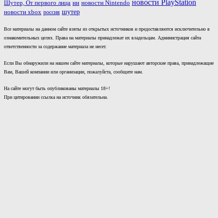
новости PlayStation
ии
Шутер, От первого лица
новости Nintendo
шутер
новости xbox
россия
Все материалы на данном сайте взяты из открытых источников и предоставляются исключительно в
ознакомительных целях. Права на материалы принадлежат их владельцам. Администрация сайта
ответственности за содержание материала не несет.
Если Вы обнаружили на нашем сайте материалы, которые нарушают авторские права, принадлежащие
Вам, Вашей компании или организации, пожалуйста, сообщите нам.
На сайте могут быть опубликованы материалы 18+!
При цитировании ссылка на источник обязательна.