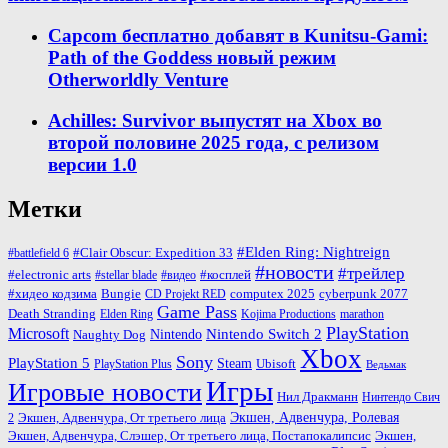
Capcom бесплатно добавят в Kunitsu-Gami:
Path of the Goddess новый режим
Otherworldly Venture
Achilles: Survivor выпустят на Xbox во
второй половине 2025 года, с релизом
версии 1.0
Метки
#Elden Ring: Nightreign
#Clair Obscur: Expedition 33
#battlefield 6
#новости
#трейлер
#косплей
#electronic arts
#stellar blade
#видео
#хидео кодзима
Bungie
computex 2025
cyberpunk 2077
CD Projekt RED
Game Pass
Death Stranding
marathon
Elden Ring
Kojima Productions
PlayStation
Microsoft
Nintendo
Nintendo Switch 2
Naughty Dog
Xbox
Sony
PlayStation 5
Steam
PlayStation Plus
Ubisoft
Ведьмак
Игры
Игровые новости
Нил Дракманн
Нинтендо Свич
Экшен, Адвенчура, Ролевая
Экшен, Адвенчура, От третьего лица
2
Экшен, Адвенчура, Слэшер, От третьего лица, Постапокалипсис
Экшен,