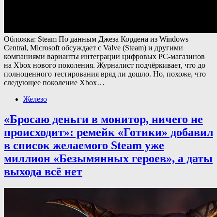
Обложка: Steam По данным Джеза Кордена из Windows
Central, Microsoft обсуждает с Valve (Steam) и другими
компаниями варианты интеграции цифровых PC-магазинов
на Xbox нового поколения. Журналист подчёркивает, что до
полноценного тестирования вряд ли дошло. Но, похоже, что
следующее поколение Xbox…
Железо
«Бросаю деньги в монитор, ничего не
происходит»: ремейк «Готики» добавил
в список желаемого Steam уже
миллион «Безымянных героев», а даты
выхода всё нет