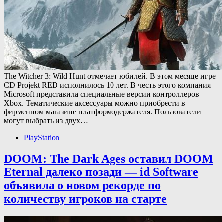
The Witcher 3: Wild Hunt отмечает юбилей. В этом месяце игре
CD Projekt RED исполнилось 10 лет. В честь этого компания
Microsoft представила специальные версии контроллеров
Xbox. Тематические аксессуары можно приобрести в
фирменном магазине платформодержателя. Пользователи
могут выбрать из двух…
PlayStation
DOOM: The Dark Ages оставил DOOM
Eternal далеко позади — id Software
объявила о новом рекорде по
количеству игроков на старте