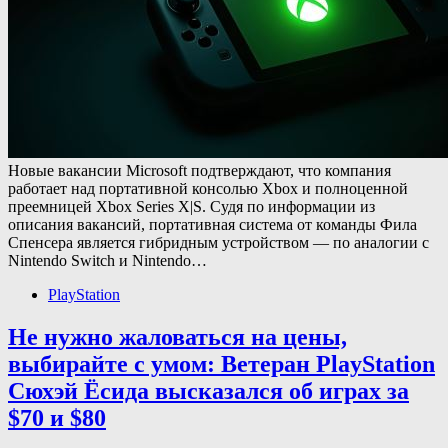
Новые вакансии Microsoft подтверждают, что компания
работает над портативной консолью Xbox и полноценной
преемницей Xbox Series X|S. Судя по информации из
описания вакансий, портативная система от команды Фила
Спенсера является гибридным устройством — по аналогии с
Nintendo Switch и Nintendo…
PlayStation
Не нужно жаловаться на цены,
выбирайте с умом: Ветеран PlayStation
Сюхэй Ёсида высказался об играх за
$70 и $80