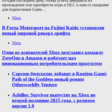
сегодня последний день, чтобы успеть завершить их
прохождение или приобрести игры и DLC к ним со скидками
для подписчиков Game…
Xbox
В Forza Motorsport на Fujimi Kaido установлен
новый мировой рекорд дрифта
Xbox
Один из основателей Xbox возглавил команду
ZeroOne в Amazon и работает над
инновационным потребительским продуктом
Capcom бесплатно добавят в Kunitsu-Gami:
Path of the Goddess новый режим
Otherworldly Venture
Achilles: Survivor выпустят на Xbox во
второй половине 2025 года, с релизом
версии 1.0