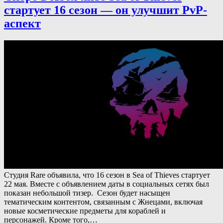
стартует 16 сезон — он улучшит PvP-
аспект
Студия Rare объявила, что 16 сезон в Sea of Thieves стартует
22 мая. Вместе с объявлением даты в социальных сетях был
показан небольшой тизер. Cезон будет насыщен
тематическим контентом, связанным с Жнецами, включая
новые косметические предметы для кораблей и
персонажей. Кроме того,…