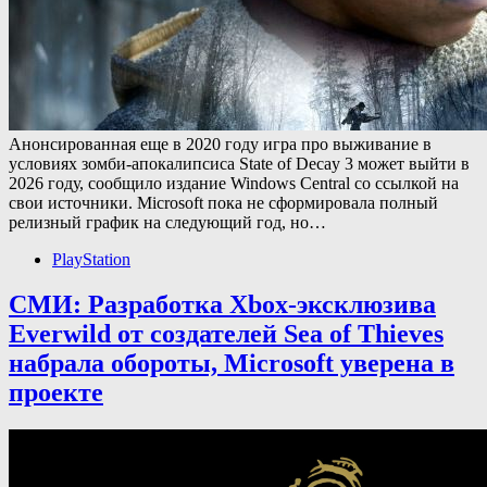
Анонсированная еще в 2020 году игра про выживание в
условиях зомби-апокалипсиса State of Decay 3 может выйти в
2026 году, сообщило издание Windows Central со ссылкой на
свои источники. Microsoft пока не сформировала полный
релизный график на следующий год, но…
PlayStation
СМИ: Разработка Xbox-эксклюзива
Everwild от создателей Sea of Thieves
набрала обороты, Microsoft уверена в
проекте