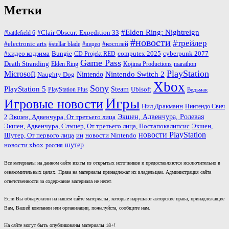
Метки
#Elden Ring: Nightreign
#Clair Obscur: Expedition 33
#battlefield 6
#новости
#трейлер
#косплей
#electronic arts
#stellar blade
#видео
#хидео кодзима
Bungie
computex 2025
cyberpunk 2077
CD Projekt RED
Game Pass
Death Stranding
marathon
Elden Ring
Kojima Productions
PlayStation
Microsoft
Nintendo
Nintendo Switch 2
Naughty Dog
Xbox
Sony
PlayStation 5
Steam
PlayStation Plus
Ubisoft
Ведьмак
Игры
Игровые новости
Нил Дракманн
Нинтендо Свич
Экшен, Адвенчура, Ролевая
Экшен, Адвенчура, От третьего лица
2
Экшен, Адвенчура, Слэшер, От третьего лица, Постапокалипсис
Экшен,
новости PlayStation
ии
Шутер, От первого лица
новости Nintendo
шутер
новости xbox
россия
Все материалы на данном сайте взяты из открытых источников и предоставляются исключительно в
ознакомительных целях. Права на материалы принадлежат их владельцам. Администрация сайта
ответственности за содержание материала не несет.
Если Вы обнаружили на нашем сайте материалы, которые нарушают авторские права, принадлежащие
Вам, Вашей компании или организации, пожалуйста, сообщите нам.
На сайте могут быть опубликованы материалы 18+!