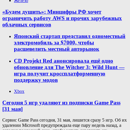
Железо
«Будем душить»: Минцифры РФ хочет
ограничить работу AWS и прочих зарубежных
облачных сервисов
Японский стартап представил одноместный
электромобиль за $7000, чтобы
расшевелить местный авторынок
CD Projekt Red анонсировала ещё одно
обновление для The Witcher 3: Wild Hunt —
игра получит кроссплатформенную
поддержку модов
Xbox
Сегодня 5 игр удаляют из подписки Game Pass
[31 мая]
Сервис Game Pass сегодня, 31 мая, лишится сразу 5 игр. Об их
удалении Microsoft предупреждала еще пару недель назад, а