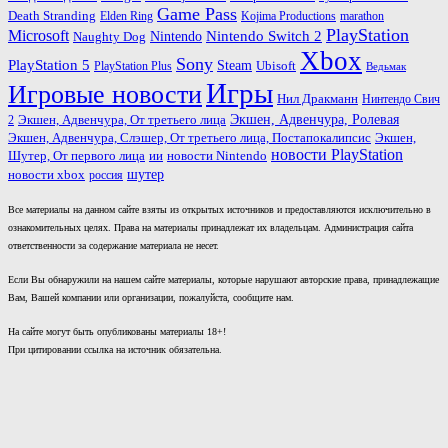
Game Pass
Death Stranding
marathon
Elden Ring
Kojima Productions
PlayStation
Microsoft
Nintendo
Nintendo Switch 2
Naughty Dog
Xbox
Sony
PlayStation 5
Steam
PlayStation Plus
Ubisoft
Ведьмак
Игры
Игровые новости
Нил Дракманн
Нинтендо Свич
Экшен, Адвенчура, Ролевая
Экшен, Адвенчура, От третьего лица
2
Экшен, Адвенчура, Слэшер, От третьего лица, Постапокалипсис
Экшен,
новости PlayStation
ии
Шутер, От первого лица
новости Nintendo
шутер
новости xbox
россия
Все материалы на данном сайте взяты из открытых источников и предоставляются исключительно в
ознакомительных целях. Права на материалы принадлежат их владельцам. Администрация сайта
ответственности за содержание материала не несет.
Если Вы обнаружили на нашем сайте материалы, которые нарушают авторские права, принадлежащие
Вам, Вашей компании или организации, пожалуйста, сообщите нам.
На сайте могут быть опубликованы материалы 18+!
При цитировании ссылка на источник обязательна.