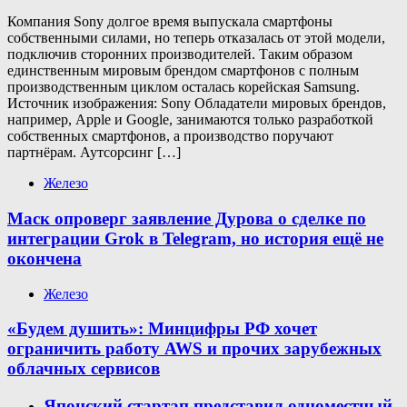
Компания Sony долгое время выпускала смартфоны
собственными силами, но теперь отказалась от этой модели,
подключив сторонних производителей. Таким образом
единственным мировым брендом смартфонов с полным
производственным циклом осталась корейская Samsung.
Источник изображения: Sony Обладатели мировых брендов,
например, Apple и Google, занимаются только разработкой
собственных смартфонов, а производство поручают
партнёрам. Аутсорсинг […]
Железо
Маск опроверг заявление Дурова о сделке по
интеграции Grok в Telegram, но история ещё не
окончена
Железо
«Будем душить»: Минцифры РФ хочет
ограничить работу AWS и прочих зарубежных
облачных сервисов
Японский стартап представил одноместный