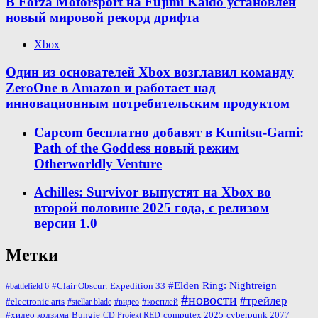
В Forza Motorsport на Fujimi Kaido установлен
новый мировой рекорд дрифта
Xbox
Один из основателей Xbox возглавил команду
ZeroOne в Amazon и работает над
инновационным потребительским продуктом
Capcom бесплатно добавят в Kunitsu-Gami:
Path of the Goddess новый режим
Otherworldly Venture
Achilles: Survivor выпустят на Xbox во
второй половине 2025 года, с релизом
версии 1.0
Метки
#Elden Ring: Nightreign
#Clair Obscur: Expedition 33
#battlefield 6
#новости
#трейлер
#косплей
#electronic arts
#stellar blade
#видео
#хидео кодзима
Bungie
computex 2025
cyberpunk 2077
CD Projekt RED