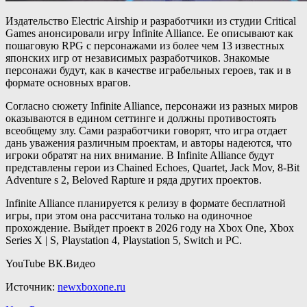
Издательство Electric Airship и разработчики из студии Critical
Games анонсировали игру Infinite Alliance. Ее описывают как
пошаговую RPG с персонажами из более чем 13 известных
японских игр от независимых разработчиков. Знакомые
персонажи будут, как в качестве играбельных героев, так и в
формате основных врагов.
Согласно сюжету Infinite Alliance, персонажи из разных миров
оказываются в едином сеттинге и должны противостоять
всеобщему злу. Сами разработчики говорят, что игра отдает
дань уважения различным проектам, и авторы надеются, что
игроки обратят на них внимание. В Infinite Alliance будут
представлены герои из Chained Echoes, Quartet, Jack Mov, 8-Bit
Adventure s 2, Beloved Rapture и ряда других проектов.
Infinite Alliance планируется к релизу в формате бесплатной
игры, при этом она рассчитана только на одиночное
прохождение. Выйдет проект в 2026 году на Xbox One, Xbox
Series X | S, Playstation 4, Playstation 5, Switch и PC.
YouTube
ВК.Видео
Источник:
newxboxone.ru