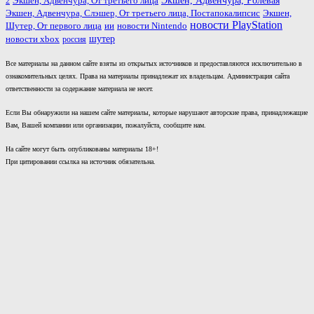
Экшен, Адвенчура, Ролевая
Экшен, Адвенчура, От третьего лица
2
Экшен, Адвенчура, Слэшер, От третьего лица, Постапокалипсис
Экшен,
новости PlayStation
ии
Шутер, От первого лица
новости Nintendo
шутер
новости xbox
россия
Все материалы на данном сайте взяты из открытых источников и предоставляются исключительно в
ознакомительных целях. Права на материалы принадлежат их владельцам. Администрация сайта
ответственности за содержание материала не несет.
Если Вы обнаружили на нашем сайте материалы, которые нарушают авторские права, принадлежащие
Вам, Вашей компании или организации, пожалуйста, сообщите нам.
На сайте могут быть опубликованы материалы 18+!
При цитировании ссылка на источник обязательна.