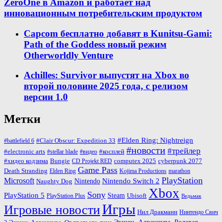
ZeroOne в Amazon и работает над
инновационным потребительским продуктом
Capcom бесплатно добавят в Kunitsu-Gami:
Path of the Goddess новый режим
Otherworldly Venture
Achilles: Survivor выпустят на Xbox во
второй половине 2025 года, с релизом
версии 1.0
Метки
#Elden Ring: Nightreign
#Clair Obscur: Expedition 33
#battlefield 6
#новости
#трейлер
#косплей
#electronic arts
#stellar blade
#видео
#хидео кодзима
Bungie
computex 2025
cyberpunk 2077
CD Projekt RED
Game Pass
Death Stranding
marathon
Elden Ring
Kojima Productions
PlayStation
Microsoft
Nintendo
Nintendo Switch 2
Naughty Dog
Xbox
Sony
PlayStation 5
Steam
PlayStation Plus
Ubisoft
Ведьмак
Игры
Игровые новости
Нил Дракманн
Нинтендо Свич