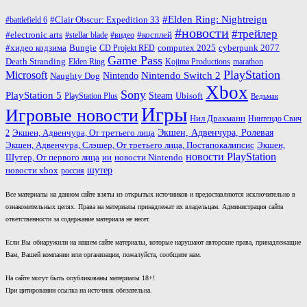
#Elden Ring: Nightreign
#Clair Obscur: Expedition 33
#battlefield 6
#новости
#трейлер
#косплей
#electronic arts
#stellar blade
#видео
#хидео кодзима
Bungie
computex 2025
cyberpunk 2077
CD Projekt RED
Game Pass
Death Stranding
marathon
Elden Ring
Kojima Productions
PlayStation
Microsoft
Nintendo
Nintendo Switch 2
Naughty Dog
Xbox
Sony
PlayStation 5
Steam
PlayStation Plus
Ubisoft
Ведьмак
Игры
Игровые новости
Нил Дракманн
Нинтендо Свич
Экшен, Адвенчура, Ролевая
Экшен, Адвенчура, От третьего лица
2
Экшен, Адвенчура, Слэшер, От третьего лица, Постапокалипсис
Экшен,
новости PlayStation
ии
Шутер, От первого лица
новости Nintendo
шутер
новости xbox
россия
Все материалы на данном сайте взяты из открытых источников и предоставляются исключительно в
ознакомительных целях. Права на материалы принадлежат их владельцам. Администрация сайта
ответственности за содержание материала не несет.
Если Вы обнаружили на нашем сайте материалы, которые нарушают авторские права, принадлежащие
Вам, Вашей компании или организации, пожалуйста, сообщите нам.
На сайте могут быть опубликованы материалы 18+!
При цитировании ссылка на источник обязательна.