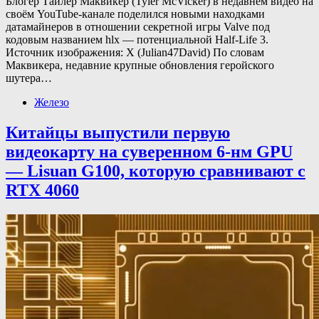
Блогер Тайлер Маквикер (Tyler McVicker) в недавнем видео на
своём YouTube-канале поделился новыми находками
датамайнеров в отношении секретной игры Valve под
кодовым названием hlx — потенциальной Half-Life 3.
Источник изображения: X (Julian47David) По словам
Маквикера, недавние крупные обновления геройского
шутера…
Железо
Китайцы выпустили первую
видеокарту на суверенном 6-нм GPU
— Lisuan G100, которую сравнивают с
RTX 4060