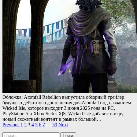
Обложка: Atomfall Rebellion выпустила обзорный трейлер
будущего дебютного дополнения для Atomfall под названием
Wicked Isle, которое выходит 3 июня 2025 года на PC,
PlayStation 5 и Xbox Series X|S. Wicked Isle добавит в игру
новый сюжетный контент в рамках большой…
Пагинация
Previous
1
2
3
4
5
6
7
…
59
Next
записей
Найти: