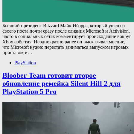
Бывший президент Blizzard Майк Ибарра, который ушел со
своего поста почти сразу после слияния Microsoft и Activision,
часто в социальных сетях комментирует происходящие вокруг
Xbox события. Неоднократно ранее он высказывал мнение,
что Microsoft нужно перестать заниматься выпуском игровых
приставок и…
PlayStation
Bloober Team готовит второе
обновление ремейка Silent Hill 2 для
PlayStation 5 Pro