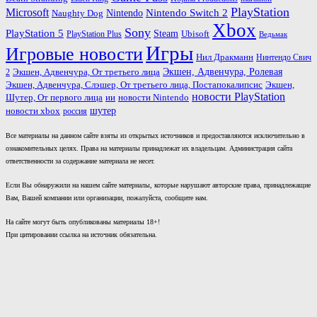
PlayStation
Microsoft
Nintendo
Nintendo Switch 2
Naughty Dog
Xbox
Sony
PlayStation 5
Steam
PlayStation Plus
Ubisoft
Ведьмак
Игры
Игровые новости
Нил Дракманн
Нинтендо Свич
Экшен, Адвенчура, Ролевая
Экшен, Адвенчура, От третьего лица
2
Экшен, Адвенчура, Слэшер, От третьего лица, Постапокалипсис
Экшен,
новости PlayStation
ии
Шутер, От первого лица
новости Nintendo
шутер
новости xbox
россия
Все материалы на данном сайте взяты из открытых источников и предоставляются исключительно в
ознакомительных целях. Права на материалы принадлежат их владельцам. Администрация сайта
ответственности за содержание материала не несет.
Если Вы обнаружили на нашем сайте материалы, которые нарушают авторские права, принадлежащие
Вам, Вашей компании или организации, пожалуйста, сообщите нам.
На сайте могут быть опубликованы материалы 18+!
При цитировании ссылка на источник обязательна.