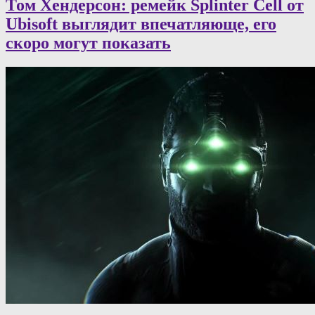
Том Хендерсон: ремейк Splinter Cell от
Ubisoft выглядит впечатляюще, его
скоро могут показать