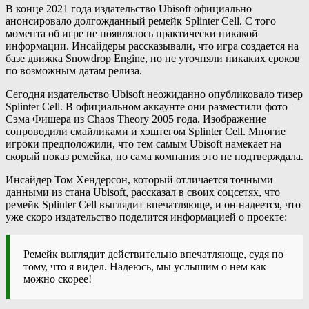
В конце 2021 года издательство Ubisoft официально
анонсировало долгожданный ремейк Splinter Cell. С того
момента об игре не появлялось практически никакой
информации. Инсайдеры рассказывали, что игра создается на
базе движка Snowdrop Engine, но не уточняли никаких сроков
по возможным датам релиза.
Сегодня издательство Ubisoft неожиданно опубликовало тизер
Splinter Cell. В официальном аккаунте они разместили фото
Сэма Фишера из Chaos Theory 2005 года. Изображение
сопроводили смайликами и хэштегом Splinter Cell. Многие
игроки предположили, что тем самым Ubisoft намекает на
скорый показ ремейка, но сама компания это не подтверждала.
Инсайдер Том Хендерсон, который отличается точными
данными из стана Ubisoft, рассказал в своих соцсетях, что
ремейк Splinter Cell выглядит впечатляюще, и он надеется, что
уже скоро издательство поделится информацией о проекте:
Ремейк выглядит действительно впечатляюще, судя по
тому, что я видел. Надеюсь, мы услышим о нем как
можно скорее!