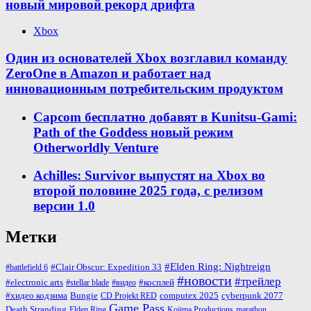
новый мировой рекорд дрифта
Xbox
Один из основателей Xbox возглавил команду
ZeroOne в Amazon и работает над
инновационным потребительским продуктом
Capcom бесплатно добавят в Kunitsu-Gami:
Path of the Goddess новый режим
Otherworldly Venture
Achilles: Survivor выпустят на Xbox во
второй половине 2025 года, с релизом
версии 1.0
Метки
#Elden Ring: Nightreign
#Clair Obscur: Expedition 33
#battlefield 6
#новости
#трейлер
#косплей
#electronic arts
#stellar blade
#видео
#хидео кодзима
Bungie
computex 2025
cyberpunk 2077
CD Projekt RED
Game Pass
Death Stranding
marathon
Elden Ring
Kojima Productions