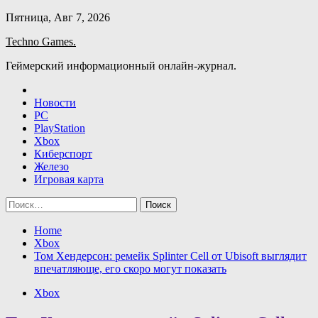
Skip
Пятница, Авг 7, 2026
to
Techno Games.
content
Геймерский информационный онлайн-журнал.
Новости
PC
PlayStation
Xbox
Киберспорт
Железо
Игровая карта
Найти:
Home
Xbox
Том Хендерсон: ремейк Splinter Cell от Ubisoft выглядит
впечатляюще, его скоро могут показать
Xbox